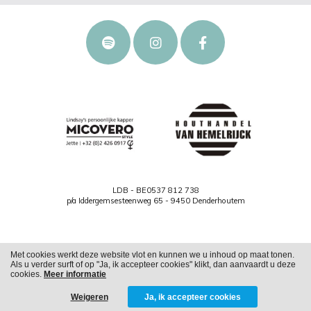
LDB - BE0537 812 738
p/a Iddergemsesteenweg 65 - 9450 Denderhoutem
Met cookies werkt deze website vlot en kunnen we u inhoud op maat tonen.
Als u verder surft of op "Ja, ik accepteer cookies" klikt, dan aanvaardt u deze
Cookies
Privacy
cookies.
Meer informatie
Weigeren
Ja, ik accepteer cookies
WITH
FROM ALWAYS AWAKE