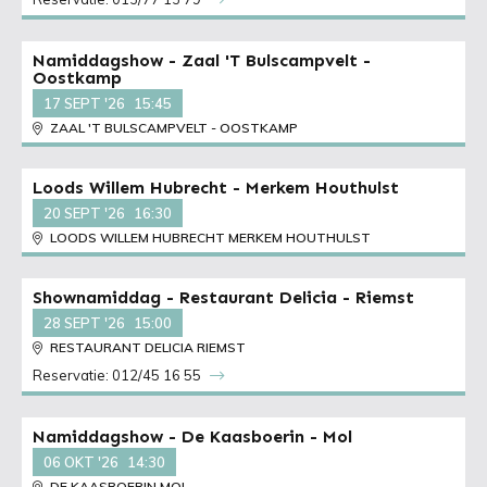
Namiddagshow - Zaal 'T Bulscampvelt -
Oostkamp
17 SEPT '26
15:45
ZAAL 'T BULSCAMPVELT - OOSTKAMP
Loods Willem Hubrecht - Merkem Houthulst
20 SEPT '26
16:30
LOODS WILLEM HUBRECHT MERKEM HOUTHULST
Shownamiddag - Restaurant Delicia - Riemst
28 SEPT '26
15:00
RESTAURANT DELICIA RIEMST
Reservatie: 012/45 16 55
Namiddagshow - De Kaasboerin - Mol
06 OKT '26
14:30
DE KAASBOERIN MOL