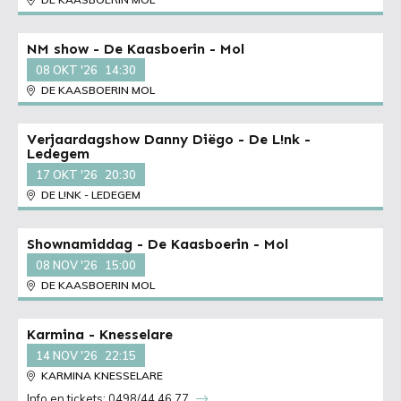
NM show - De Kaasboerin - Mol
08 OKT '26
14:30
DE KAASBOERIN MOL
Verjaardagshow Danny Diëgo - De L!nk -
Ledegem
17 OKT '26
20:30
DE L!NK - LEDEGEM
Shownamiddag - De Kaasboerin - Mol
08 NOV '26
15:00
DE KAASBOERIN MOL
Karmina - Knesselare
14 NOV '26
22:15
KARMINA KNESSELARE
Info en tickets: 0498/44 46 77