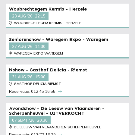
Woubrechtegem Kermis - Herzele
23 AUG '26
22:15
WOUBRECHTEGEM KERMIS - HERZELE
Seniorenshow - Waregem Expo - Waregem
27 AUG '26
14:30
WAREGEM EXPO WAREGEM
Nshow - Gasthof Delicia - Riemst
31 AUG '26
15:00
GASTHOF DELICIA RIEMST
Reservatie: 012 45 16 55
Avondshow - De Leeuw van Vlaanderen -
Scherpenheuvel - UITVERKOCHT
07 SEPT '26
20:30
DE LEEUW VAN VLAANDEREN SCHERPENHEUVEL
Reservatie: 013/77 13 79