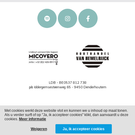
LDB - BE0537 812 738
p/a Iddergemsesteenweg 65 - 9450 Denderhoutem
Met cookies werkt deze website vlot en kunnen we u inhoud op maat tonen.
Als u verder surft of op "Ja, ik accepteer cookies" klikt, dan aanvaardt u deze
Cookies
Privacy
cookies.
Meer informatie
Weigeren
Ja, ik accepteer cookies
WITH
FROM ALWAYS AWAKE